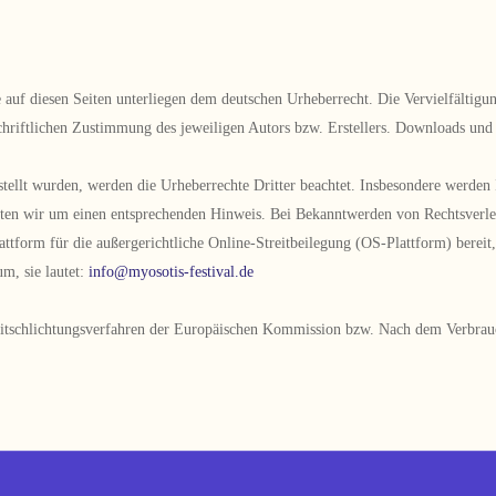
ke auf diesen Seiten unterliegen dem deutschen Urheberrecht. Die Vervielfältig
hriftlichen Zustimmung des jeweiligen Autors bzw. Erstellers. Downloads und K
rstellt wurden, werden die Urheberrechte Dritter beachtet. Insbesondere werden 
tten wir um einen entsprechenden Hinweis. Bei Bekanntwerden von Rechtsverl
attform für die außergerichtliche Online-Streitbeilegung (OS-Plattform) bereit
m, sie lautet:
info@myosotis-festival.de
reitschlichtungsverfahren der Europäischen Kommission bzw. Nach dem Verbrauc