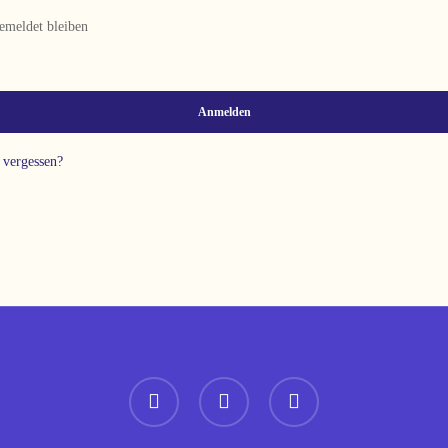
emeldet bleiben
Anmelden
 vergessen?
instagram
spotify
whatsapp