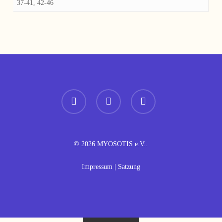
37-41, 42-46
instagram
spotify
whatsapp
© 2026 MYOSOTIS e.V..
Impressum
|
Satzung